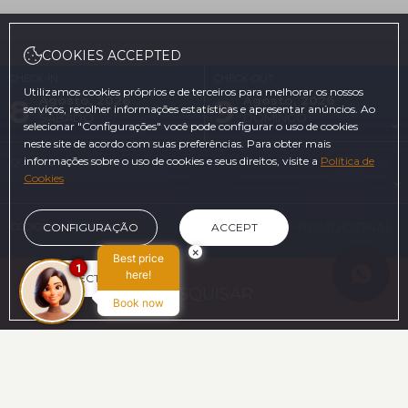
COOKIES ACCEPTED
CHECK-IN
CHECK-OUT
Utilizamos cookies próprios e de terceiros para melhorar os nossos
8
9
Agosto, 2026
Agosto, 2026
serviços, recolher informações estatísticas e apresentar anúncios. Ao
SÁBADO
DOMINGO
selecionar "Configurações" você pode configurar o uso de cookies
neste site de acordo com suas preferências. Para obter mais
informações sobre o uso de cookies e seus direitos, visite a
Política de
QUARTOS E PESSOAS
Cookies
CÓDIGO PROMOCIONAL
CONFIGURAÇÃO
ACCEPT
×
Best price
1
here!
REJECT
PESQUISAR
Book now
NO SITE OFICIAL
HERO_BENEFITS_TITLE
Melhor preço garantido
Cancelamento gratuito