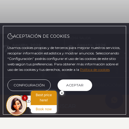
ACEPTACIÓN DE COOKIES
FECHA ENTRADA
FECHA SALIDA
7
8
Agosto, 2026
Agosto, 2026
Usamos cookies propias y de terceros para mejorar nuestros servicios,
VIERNES
SÁBADO
recopilar información estadística y mostrar anuncios. Seleccionando
“Configuración” podrás configurar el uso de las cookies de este sitio
web según tus preferencias. Para obtener más información sobre el
HABITACIONES Y PERSONAS
uso de las cookies y tus derechos, accede a la
Política de cookies
CÓDIGO PROMOCIONAL
CONFIGURACIÓN
ACEPTAR
×
Best price
1
here!
RECHAZAR
BUSCAR
Book now
EN LA WEB OFICIAL
VENTAJAS DE RESERVAR